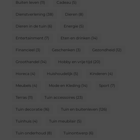
Buiten leven
(11)
Cadeau
(5)
Dienstverlening
(38)
Dieren
(8)
Dieren in de tuin
(6)
Energie
(5)
Entertainment
(7)
Eten en drinken
(14)
Financieel
(3)
Geschenken
(3)
Gezondheid
(12)
Groothandel
(14)
Hobby en vrije tijd
(20)
Horeca
(4)
Huishoudelijk
(5)
Kinderen
(4)
Meubels
(4)
Mode en Kleding
(14)
Sport
(7)
Terras
(11)
Tuin accessoires
(23)
Tuin decoratie
(16)
Tuin en buitenleven
(126)
Tuinhuis
(4)
Tuin meubilair
(5)
Tuin onderhoud
(8)
Tuinontwerp
(6)