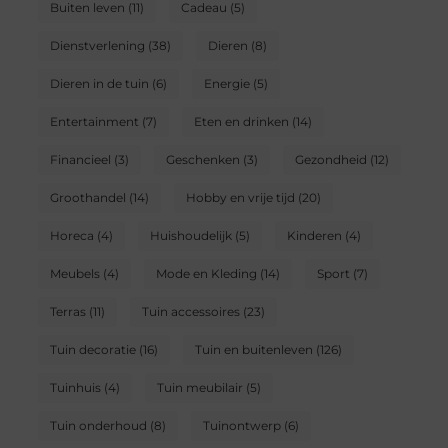
Buiten leven
(11)
Cadeau
(5)
Dienstverlening
(38)
Dieren
(8)
Dieren in de tuin
(6)
Energie
(5)
Entertainment
(7)
Eten en drinken
(14)
Financieel
(3)
Geschenken
(3)
Gezondheid
(12)
Groothandel
(14)
Hobby en vrije tijd
(20)
Horeca
(4)
Huishoudelijk
(5)
Kinderen
(4)
Meubels
(4)
Mode en Kleding
(14)
Sport
(7)
Terras
(11)
Tuin accessoires
(23)
Tuin decoratie
(16)
Tuin en buitenleven
(126)
Tuinhuis
(4)
Tuin meubilair
(5)
Tuin onderhoud
(8)
Tuinontwerp
(6)