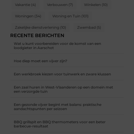
Vakantie
(4)
Verbouwen
(7)
Winkelen
(10)
Woningen
(34)
Woning en Tuin
(101)
Zakelijke dienstverlening
(10)
Zwembad
(5)
RECENTE BERICHTEN
Wat u kunt voorbereiden voor de komst van een
loodgieter in Aarschot
Hoe diep moet een vijver zijn?
Een werkbroek kiezen voor tuinwerk en zware klussen
Een zaal huren in West-Vlaanderen op een domein met
een verzorgde tuin
Een gezonde vijver begint met balans: praktische
aandachtspunten per seizoen
BBQ grillspit en BBQ thermometers voor een beter
barbecue-resultaat