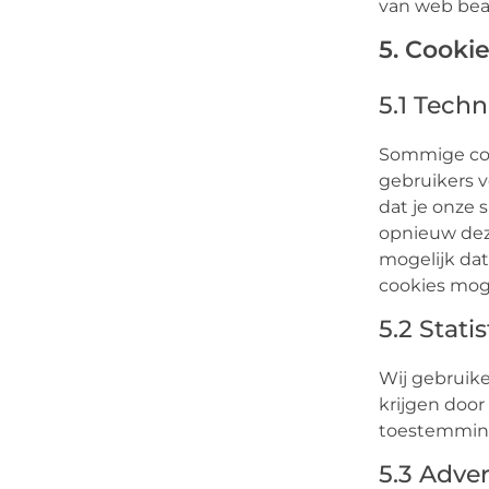
van web bea
5. Cooki
5.1 Techn
Sommige coo
gebruikers v
dat je onze 
opnieuw deze
mogelijk dat
cookies moge
5.2 Stati
Wij gebruike
krijgen door
toestemming 
5.3 Adver