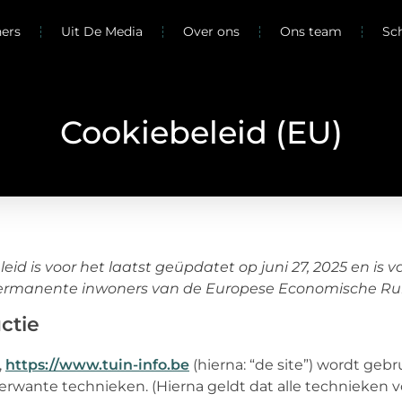
ners
Uit De Media
Over ons
Ons team
Sc
Cookiebeleid (EU)
leid is voor het laatst geüpdatet op juni 27, 2025 en is
permanente inwoners van de Europese Economische Rui
uctie
,
https://www.tuin-info.be
(hierna: “de site”) wordt ge
rwante technieken. (Hierna geldt dat alle technieken 