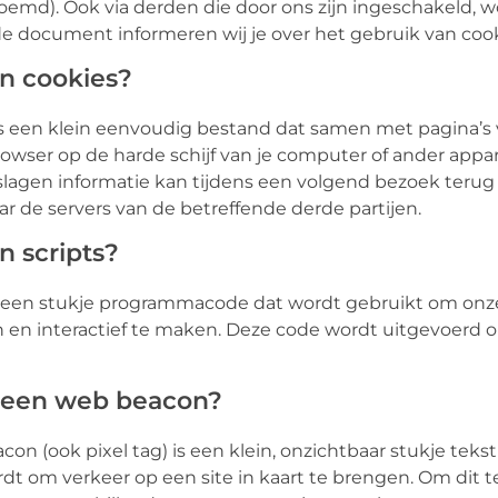
md). Ook via derden die door ons zijn ingeschakeld, wo
 document informeren wij je over het gebruik van cooki
jn cookies?
is een klein eenvoudig bestand dat samen met pagina’s
rowser op de harde schijf van je computer of ander app
slagen informatie kan tijdens een volgend bezoek teru
aar de servers van de betreffende derde partijen.
jn scripts?
s een stukje programmacode dat wordt gebruikt om onze
 en interactief te maken. Deze code wordt uitgevoerd op
s een web beacon?
on (ook pixel tag) is een klein, onzichtbaar stukje tekst
dt om verkeer op een site in kaart te brengen. Om dit