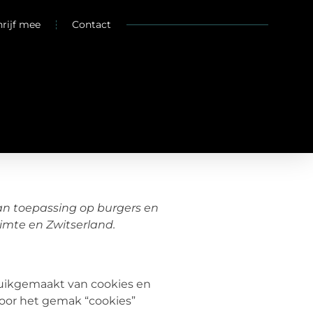
hrijf mee
Contact
 van toepassing op burgers en
mte en Zwitserland.
bruikgemaakt van cookies en
voor het gemak “cookies”