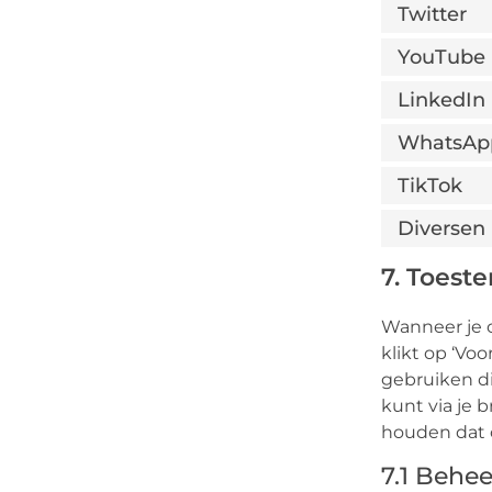
Twitter
YouTube
LinkedIn
WhatsAp
TikTok
Diversen
7. Toes
Wanneer je o
klikt op ‘Vo
gebruiken di
kunt via je 
houden dat o
7.1 Behe