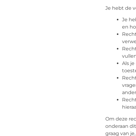
Je hebt de 
Je he
en ho
Recht
verwe
Recht
vulle
Als j
toest
Recht
vrage
ander
Recht
hiera
Om deze rec
onderaan dit
graag van je