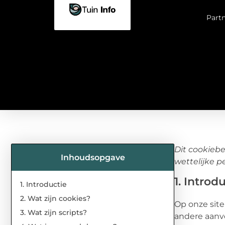
Part
Dit cookiebe
Inhoudsopgave
wettelijke 
1. Introd
1. Introductie
2. Wat zijn cookies?
Op onze site
3. Wat zijn scripts?
andere aanve