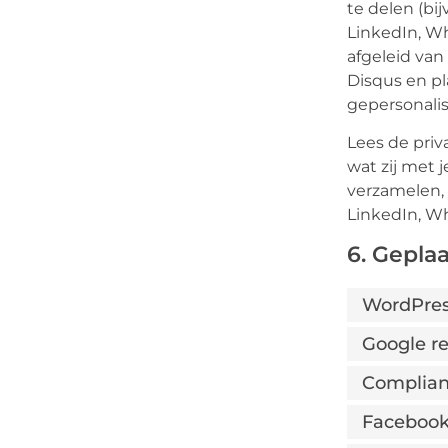
te delen (bij
LinkedIn, Wh
afgeleid van
Disqus en pl
gepersonali
Lees de priv
wat zij met 
verzamelen, 
LinkedIn, Wh
6. Gepla
WordPre
Google 
Complia
Faceboo