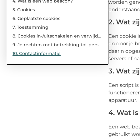
4. Wat is een web beacon?
worden genoe
onderstaande
5. Cookies
6. Geplaatste cookies
2. Wat zi
7. Toestemming
8. Cookies in-/uitschakelen en verwijderen
Een cookie 
en door je b
9. Je rechten met betrekking tot persoonsgegevens
daarin opge
10. Contactinformatie
servers of n
3. Wat zi
Een script i
functioneren
apparatuur.
4. Wat i
Een web beac
gebruikt wor