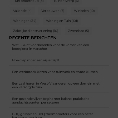
Tuin onderhoud
(8)
Tuinontwerp
(6)
Vakantie
(4)
Verbouwen
(7)
Winkelen
(10)
Woningen
(34)
Woning en Tuin
(101)
Zakelijke dienstverlening
(10)
Zwembad
(5)
RECENTE BERICHTEN
Wat u kunt voorbereiden voor de komst van een
loodgieter in Aarschot
Hoe diep moet een vijver zijn?
Een werkbroek kiezen voor tuinwerk en zware klussen
Een zaal huren in West-Vlaanderen op een domein met
een verzorgde tuin
Een gezonde vijver begint met balans: praktische
aandachtspunten per seizoen
BBQ grillspit en BBQ thermometers voor een beter
barbecue-resultaat