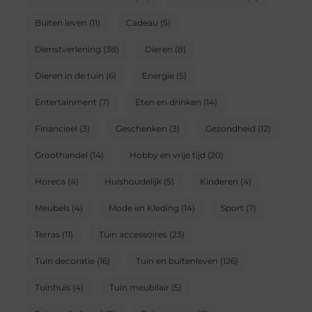
Buiten leven
(11)
Cadeau
(5)
Dienstverlening
(38)
Dieren
(8)
Dieren in de tuin
(6)
Energie
(5)
Entertainment
(7)
Eten en drinken
(14)
Financieel
(3)
Geschenken
(3)
Gezondheid
(12)
Groothandel
(14)
Hobby en vrije tijd
(20)
Horeca
(4)
Huishoudelijk
(5)
Kinderen
(4)
Meubels
(4)
Mode en Kleding
(14)
Sport
(7)
Terras
(11)
Tuin accessoires
(23)
Tuin decoratie
(16)
Tuin en buitenleven
(126)
Tuinhuis
(4)
Tuin meubilair
(5)