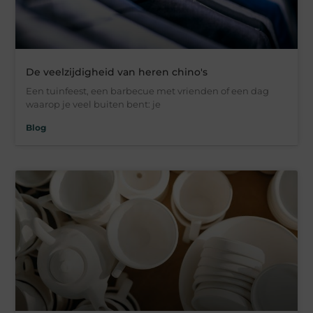
De veelzijdigheid van heren chino's
Een tuinfeest, een barbecue met vrienden of een dag
waarop je veel buiten bent: je
Blog