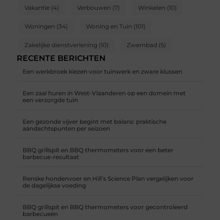
Vakantie
(4)
Verbouwen
(7)
Winkelen
(10)
Woningen
(34)
Woning en Tuin
(101)
Zakelijke dienstverlening
(10)
Zwembad
(5)
RECENTE BERICHTEN
Een werkbroek kiezen voor tuinwerk en zware klussen
Een zaal huren in West-Vlaanderen op een domein met
een verzorgde tuin
Een gezonde vijver begint met balans: praktische
aandachtspunten per seizoen
BBQ grillspit en BBQ thermometers voor een beter
barbecue-resultaat
Renske hondenvoer en Hill’s Science Plan vergelijken voor
de dagelijkse voeding
BBQ grillspit en BBQ thermometers voor gecontroleerd
barbecueën