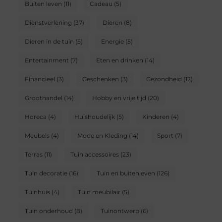
Buiten leven
(11)
Cadeau
(5)
Dienstverlening
(37)
Dieren
(8)
Dieren in de tuin
(5)
Energie
(5)
Entertainment
(7)
Eten en drinken
(14)
Financieel
(3)
Geschenken
(3)
Gezondheid
(12)
Groothandel
(14)
Hobby en vrije tijd
(20)
Horeca
(4)
Huishoudelijk
(5)
Kinderen
(4)
Meubels
(4)
Mode en Kleding
(14)
Sport
(7)
Terras
(11)
Tuin accessoires
(23)
Tuin decoratie
(16)
Tuin en buitenleven
(126)
Tuinhuis
(4)
Tuin meubilair
(5)
Tuin onderhoud
(8)
Tuinontwerp
(6)