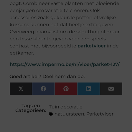
oogt. Combineer vaste planten met bloeiende
eenjarigen om variatie te creëren. Ook
accessoires zoals gekleurde potten of vrolijke
kussens kunnen net dat beetje extra geven.
Overweeg daarnaast om de schutting of muur
een frisse kleur te geven voor een speels
contrast met bijvoorbeeld je
parketvloer
in de
eetkamer.
https://www.impermo.be/nl/vloer/parket-127/
Goed artikel? Deel hem dan op:
X
Facebook
Pinterest
LinkedIn
Email
(Twitter)
Tags en
Tuin decoratie
Categorieën:
natuursteen
,
Parketvloer