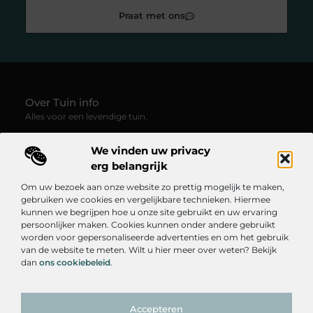
Praat met ons
Over Tuin info
Alles voor een levendige tuin.
—
Tuin-info.be
verzamelt blogs en artikelen vol groene
We vinden uw privacy
inspiratie, praktische tips en creatieve ideeën voor
tuinliefhebbers. Ontdek hoe je van elke buitenruimte een plek
erg belangrijk
van rust, kleur en leven maakt.
Om uw bezoek aan onze website zo prettig mogelijk te maken,
gebruiken we cookies en vergelijkbare technieken. Hiermee
Onze informatie
kunnen we begrijpen hoe u onze site gebruikt en uw ervaring
persoonlijker maken. Cookies kunnen onder andere gebruikt
Goedkope Linkbuilding: Hoe Je Betaalbaar Je SEO Kunt Verbeteren
Linkbuilding Geld Verdienen: Hoe Je Online Inkomsten Kunt Genereren
worden voor gepersonaliseerde advertenties en om het gebruik
Bericht categorie
van de website te meten. Wilt u hier meer over weten? Bekijk
dan
ons cookiebeleid
.
Accepteren