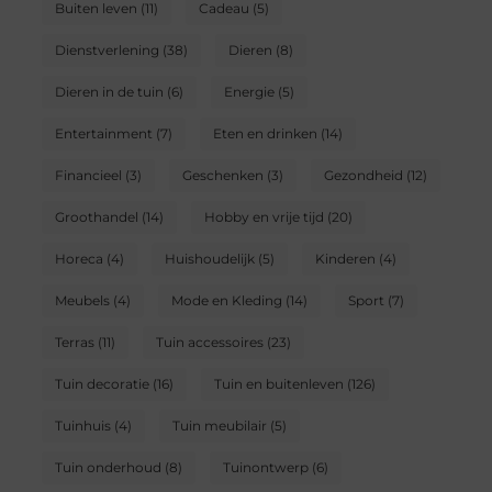
Buiten leven
(11)
Cadeau
(5)
Dienstverlening
(38)
Dieren
(8)
Dieren in de tuin
(6)
Energie
(5)
Entertainment
(7)
Eten en drinken
(14)
Financieel
(3)
Geschenken
(3)
Gezondheid
(12)
Groothandel
(14)
Hobby en vrije tijd
(20)
Horeca
(4)
Huishoudelijk
(5)
Kinderen
(4)
Meubels
(4)
Mode en Kleding
(14)
Sport
(7)
Terras
(11)
Tuin accessoires
(23)
Tuin decoratie
(16)
Tuin en buitenleven
(126)
Tuinhuis
(4)
Tuin meubilair
(5)
Tuin onderhoud
(8)
Tuinontwerp
(6)