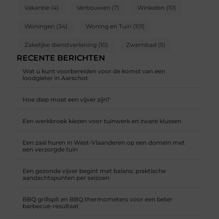
Vakantie
(4)
Verbouwen
(7)
Winkelen
(10)
Woningen
(34)
Woning en Tuin
(101)
Zakelijke dienstverlening
(10)
Zwembad
(5)
RECENTE BERICHTEN
Wat u kunt voorbereiden voor de komst van een
loodgieter in Aarschot
Hoe diep moet een vijver zijn?
Een werkbroek kiezen voor tuinwerk en zware klussen
Een zaal huren in West-Vlaanderen op een domein met
een verzorgde tuin
Een gezonde vijver begint met balans: praktische
aandachtspunten per seizoen
BBQ grillspit en BBQ thermometers voor een beter
barbecue-resultaat