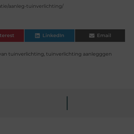
tie/aanleg-tuinverlichting/
terest
LinkedIn
Email
an tuinverlichting
,
tuinverlichting aanlegggen