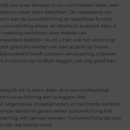
urlijk een paar lampjes in uw tuin hebben staan, een
eeld uw vijver laten belichten. De toepassing van
ent kan de tuinverlichting de specifieke functie
nverlichting alleen als sfeerlicht bedoeld. Alles is
m prachtig verlichten door middel van
f meerdere beelden, kunt u hier ook het accent op
g goed gebruikt worden om een accent op mooie
ijvoorbeeld heeft voorzien van prachtig, origineel
nt in uw tuin op te laten leggen, wat erg goed kan
langrijk dit te laten doen door een professional.
om tuinverlichting aan te leggen. Het
 de uitgebreide mogelijkheden en het brede aanbod
del van advies te geven welke tuinverlichting het
prachtig, één geheel worden. Tuinverlichting zal voor
n net dat beetje extra.