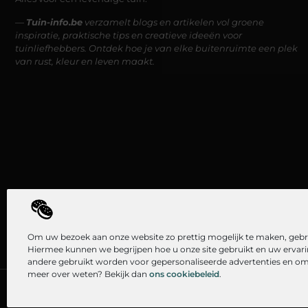
—
Tuin-info.be
verzamelt blogs en artikelen vol groene
inspiratie, praktische tips en creatieve ideeën voor
tuinliefhebbers. Ontdek hoe je van elke buitenruimte een plek
van rust, kleur en leven maakt.
Om uw bezoek aan onze website zo prettig mogelijk te maken, gebru
Hiermee kunnen we begrijpen hoe u onze site gebruikt en uw ervar
andere gebruikt worden voor gepersonaliseerde advertenties en om 
meer over weten? Bekijk dan
ons cookiebeleid
.