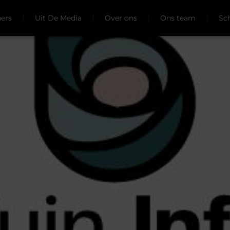
ners
Uit De Media
Over ons
Ons team
Sc