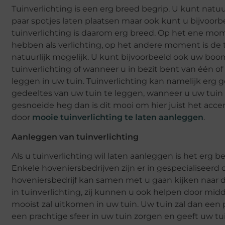
Tuinverlichting is een erg breed begrip. U kunt natu
paar spotjes laten plaatsen maar ook kunt u bijvoorb
tuinverlichting is daarom erg breed. Op het ene mom
hebben als verlichting, op het andere moment is de tui
natuurlijk mogelijk. U kunt bijvoorbeeld ook uw boo
tuinverlichting of wanneer u in bezit bent van één o
leggen in uw tuin. Tuinverlichting kan namelijk er
gedeeltes van uw tuin te leggen, wanneer u uw tuin b
gesnoeide heg dan is dit mooi om hier juist het acce
door
mooie tuinverlichting te laten aanleggen
.
Aanleggen van tuinverlichting
Als u tuinverlichting wil laten aanleggen is het erg be
Enkele hoveniersbedrijven zijn er in gespecialiseerd 
hoveniersbedrijf kan samen met u gaan kijken naar
in tuinverlichting, zij kunnen u ook helpen door mid
mooist zal uitkomen in uw tuin. Uw tuin zal dan een 
een prachtige sfeer in uw tuin zorgen en geeft uw tui