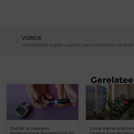
VORIGE
Vijverbakken kopen: waarom een cortenstaal vijverran
Gerelatee
Diëtist in Haarlem:
Grote Kamerplanten
Professionele Begeleiding bij
Groene Eyecatchers