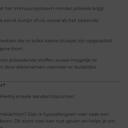
at het immuunsysteem minder prikkels krijgt.
ls eend, konijn of vis, vooral als het bekende
eiwitten die in zulke kleine stukjes zijn opgesplitst
rgene bron.
oor prikkelende stoffen zoveel mogelijk te
n door dierenartsen wanneer er duidelijke
er?
Hierbij enkele aandachtspunten:
rmklachten? Dan is hypoallergeen voer vaak een
eren. Dit soort voer kan rust geven en helpt je om
t.