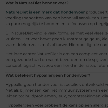
Wat is NatureDiet hondenvoer?
NatureDiet is een merk dat hondenvoer
produceert d
voedingsbehoeften van een hond wil aansluiten. Het 
zo puur mogelijk te houden en te focussen op begrij
Bij NatureDiet vind je vaak formules met veel vlees, z
kruiden. Het voer bevat geen kunstmatige geur-, kl
vulmiddelen zoals maïs of tarwe. Hierdoor ligt de nad
Het idee achter NatureDiet is om een compleet voe
een gezonde huid en vacht bevordert en de spijsverte
concept logisch: wat zou een hond in de natuur eten a
Wat betekent hypoallergeen hondenvoer?
Hypoallergeen hondenvoer is specifiek ontwikkeld vo
Net als bij mensen kan het immuunsysteem van een
leiden tot huidproblemen, jeuk, oorontstekingen, dia
Hypoallergeen voer probeert de kans op een allergisc