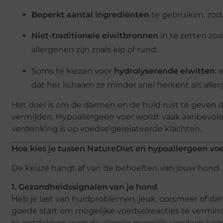
Beperkt aantal ingrediënten
te gebruiken, zod
Niet-traditionele eiwitbronnen
in te zetten zoa
allergenen zijn zoals kip of rund.
Soms te kiezen voor
hydrolyserende eiwitten
: 
dat het lichaam ze minder snel herkent als alle
Het doel is om de darmen en de huid rust te geven d
vermijden. Hypoallergeen voer wordt vaak aanbevole
verdenking is op voedselgerelateerde klachten.
Hoe kies je tussen NatureDiet en hypoallergeen vo
De keuze hangt af van de behoeften van jouw hond. 
1. Gezondheidssignalen van je hond
Heb je last van huidproblemen, jeuk, oorsmeer of da
goede start om mogelijke voedselreacties te vermind
te ontdekken waar de allergie mogelijk vandaan kom