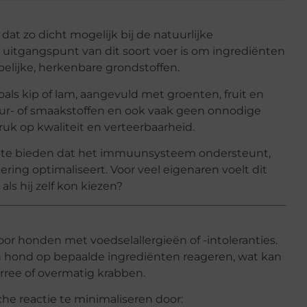
at zo dicht mogelijk bij de natuurlijke
uitgangspunt van dit soort voer is om ingrediënten
pelijke, herkenbare grondstoffen.
oals kip of lam, aangevuld met groenten, fruit en
eur- of smaakstoffen en ook vaak geen onnodige
ruk op kwaliteit en verteerbaarheid.
r te bieden dat het immuunsysteem ondersteunt,
ring optimaliseert. Voor veel eigenaren voelt dit
ls hij zelf kon kiezen?
or honden met voedselallergieën of -intoleranties.
 hond op bepaalde ingrediënten reageren, wat kan
rree of overmatig krabben.
he reactie te minimaliseren door: