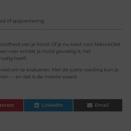
 of spijsvertering
zondheid van je hond. Of je nu kiest voor NatureDiet
een voer omdat je hond gevoelig is, het
nodig heeft.
reid om te evalueren. Met de juiste voeding kun je
teren — en dat is de moeite waard.
terest
LinkedIn
Email