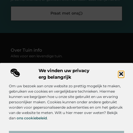
Praat met ons
Over Tuin info
Alles voor een levendige tuin.
—
Tuin-info.be
verzamelt blogs en artikelen vol groene
We vinden uw privacy
inspiratie, praktische tips en creatieve ideeën voor
tuinliefhebbers. Ontdek hoe je van elke buitenruimte een plek
erg belangrijk
van rust, kleur en leven maakt.
Om uw bezoek aan onze website zo prettig mogelijk te maken,
gebruiken we cookies en vergelijkbare technieken. Hiermee
Onze informatie
kunnen we begrijpen hoe u onze site gebruikt en uw ervaring
persoonlijker maken. Cookies kunnen onder andere gebruikt
Goedkope Linkbuilding: Hoe Je Betaalbaar Je SEO Kunt Verbeteren
Linkbuilding Geld Verdienen: Hoe Je Online Inkomsten Kunt Genereren
worden voor gepersonaliseerde advertenties en om het gebruik
Bericht categorie
van de website te meten. Wilt u hier meer over weten? Bekijk
dan
ons cookiebeleid
.