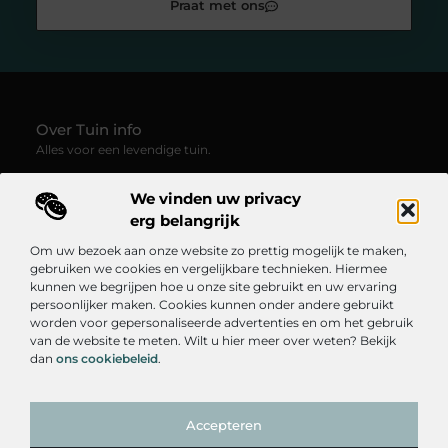
Praat met ons
Over Tuin info
Alles voor een levendige tuin.
—
Tuin-info.be
verzamelt blogs en artikelen vol groene
We vinden uw privacy
inspiratie, praktische tips en creatieve ideeën voor
tuinliefhebbers. Ontdek hoe je van elke buitenruimte een plek
erg belangrijk
van rust, kleur en leven maakt.
Om uw bezoek aan onze website zo prettig mogelijk te maken,
gebruiken we cookies en vergelijkbare technieken. Hiermee
Onze informatie
kunnen we begrijpen hoe u onze site gebruikt en uw ervaring
persoonlijker maken. Cookies kunnen onder andere gebruikt
Goedkope Linkbuilding: Hoe Je Betaalbaar Je SEO Kunt Verbeteren
Linkbuilding Geld Verdienen: Hoe Je Online Inkomsten Kunt Genereren
worden voor gepersonaliseerde advertenties en om het gebruik
Bericht categorie
van de website te meten. Wilt u hier meer over weten? Bekijk
dan
ons cookiebeleid
.
Accepteren
TOP