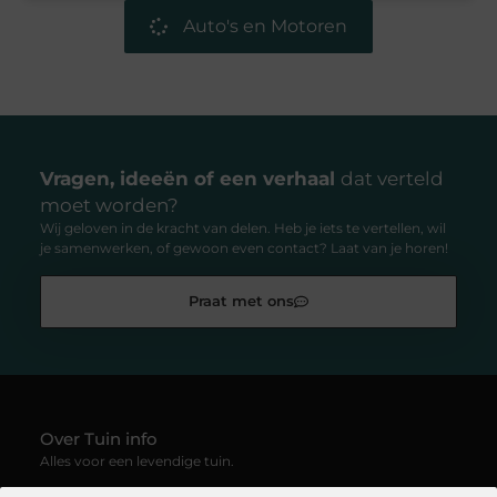
Auto's en Motoren
Vragen, ideeën of een verhaal
dat verteld
moet worden?
Wij geloven in de kracht van delen. Heb je iets te vertellen, wil
je samenwerken, of gewoon even contact? Laat van je horen!
Praat met ons
Over Tuin info
Alles voor een levendige tuin.
—
Tuin-info.be
verzamelt blogs en artikelen vol groene