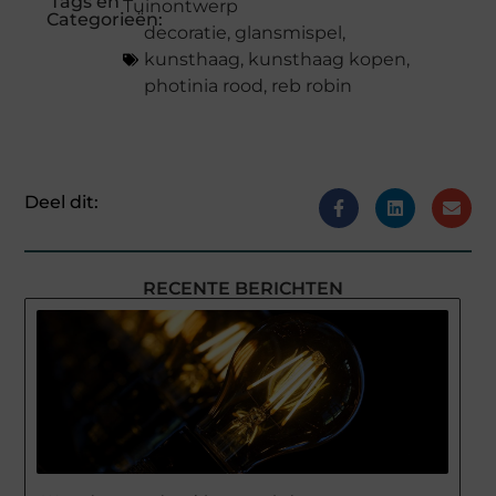
Tags en
Tuinontwerp
Categorieën:
decoratie
,
glansmispel
,
kunsthaag
,
kunsthaag kopen
,
photinia rood
,
reb robin
Deel dit:
RECENTE BERICHTEN