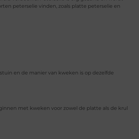
rten peterselie vinden, zoals platte peterselie en
stuin en de manier van kweken is op dezelfde
ginnen met kweken voor zowel de platte als de krul