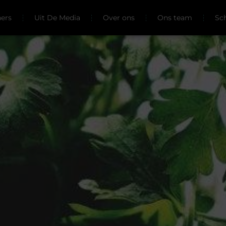
ners
Uit De Media
Over ons
Ons team
Sc