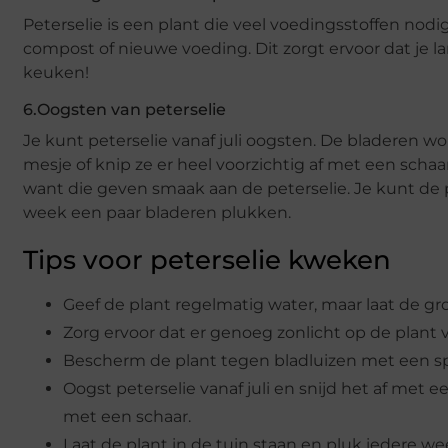
Peterselie is een plant die veel voedingsstoffen nod
compost of nieuwe voeding. Dit zorgt ervoor dat je l
keuken!
6.Oogsten van peterselie
Je kunt peterselie vanaf juli oogsten. De bladeren w
mesje of knip ze er heel voorzichtig af met een schaar
want die geven smaak aan de peterselie. Je kunt de 
week een paar bladeren plukken.
Tips voor peterselie kweken
Geef de plant regelmatig water, maar laat de gr
Zorg ervoor dat er genoeg zonlicht op de plant v
Bescherm de plant tegen bladluizen met een s
Oogst peterselie vanaf juli en snijd het af met e
met een schaar.
Laat de plant in de tuin staan en pluk iedere w