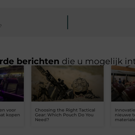
?
rde berichten
die u mogelijk in
en voor
Choosing the Right Tactical
Innovatie
aat kopen
Gear: Which Pouch Do You
nieuwe t
Need?
material