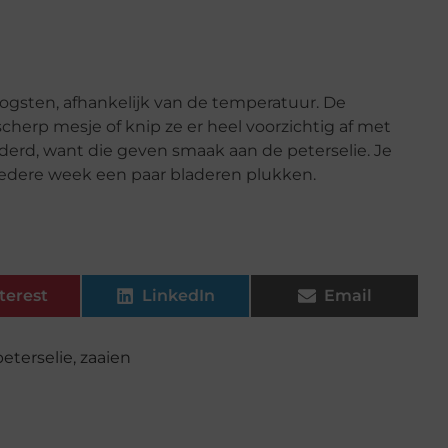
 oogsten, afhankelijk van de temperatuur. De
cherp mesje of knip ze er heel voorzichtig af met
ijderd, want die geven smaak aan de peterselie. Je
iedere week een paar bladeren plukken.
terest
LinkedIn
Email
peterselie
,
zaaien