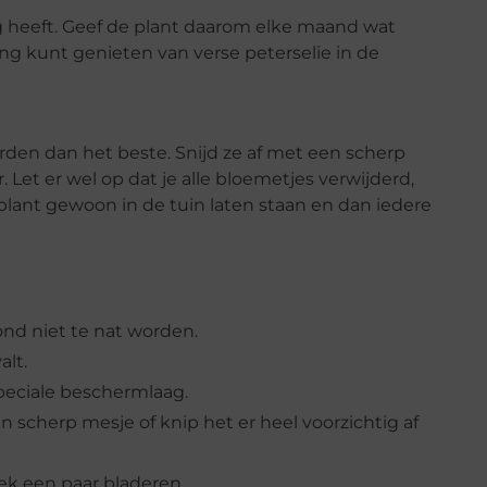
ig heeft. Geef de plant daarom elke maand wat
ang kunt genieten van verse peterselie in de
orden dan het beste. Snijd ze af met een scherp
. Let er wel op dat je alle bloemetjes verwijderd,
plant gewoon in de tuin laten staan en dan iedere
ond niet te nat worden.
alt.
peciale beschermlaag.
en scherp mesje of knip het er heel voorzichtig af
eek een paar bladeren.