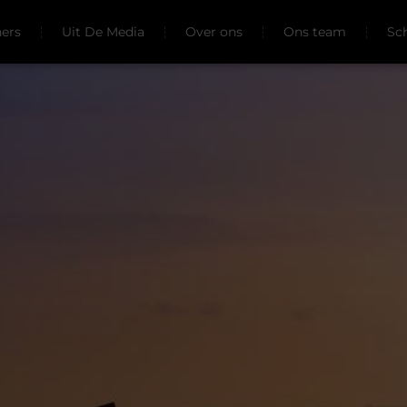
ners
Uit De Media
Over ons
Ons team
Sc