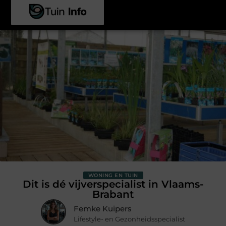
WONING EN TUIN
Dit is dé vijverspecialist in Vlaams-
Brabant
Femke Kuipers
Lifestyle- en Gezonheidsspecialist