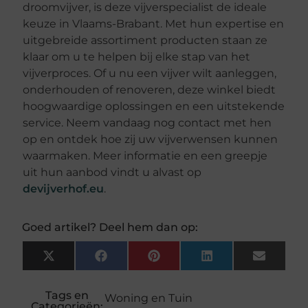
droomvijver, is deze vijverspecialist de ideale
keuze in Vlaams-Brabant. Met hun expertise en
uitgebreide assortiment producten staan ze
klaar om u te helpen bij elke stap van het
vijverproces. Of u nu een vijver wilt aanleggen,
onderhouden of renoveren, deze winkel biedt
hoogwaardige oplossingen en een uitstekende
service. Neem vandaag nog contact met hen
op en ontdek hoe zij uw vijverwensen kunnen
waarmaken. Meer informatie en een greepje
uit hun aanbod vindt u alvast op
devijverhof.eu
.
Goed artikel? Deel hem dan op:
X
Facebook
Pinterest
LinkedIn
Email
(Twitter)
Tags en
Woning en Tuin
Categorieën: