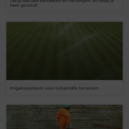
Taxus baccata bemesten en verzorgen: zo houd je
hem gezond!
Irrigatiesysteem voor industriële terreinen