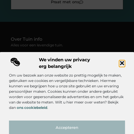
Praat met ons
Over Tuin info
Alles voor een levendige tuin.
—
Tuin-info.be
verzamelt blogs en artikelen vol groene
We vinden uw privacy
inspiratie, praktische tips en creatieve ideeën voor
tuinliefhebbers. Ontdek hoe je van elke buitenruimte een plek
erg belangrijk
van rust, kleur en leven maakt.
Om uw bezoek aan onze website zo prettig mogelijk te maken,
gebruiken we cookies en vergelijkbare technieken. Hiermee
Onze informatie
kunnen we begrijpen hoe u onze site gebruikt en uw ervaring
persoonlijker maken. Cookies kunnen onder andere gebruikt
Goedkope Linkbuilding: Hoe Je Betaalbaar Je SEO Kunt Verbeteren
Linkbuilding Geld Verdienen: Hoe Je Online Inkomsten Kunt Genereren
worden voor gepersonaliseerde advertenties en om het gebruik
Bericht categorie
van de website te meten. Wilt u hier meer over weten? Bekijk
dan
ons cookiebeleid
.
Accepteren
TOP