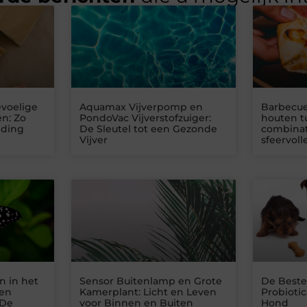
voelige
Aquamax Vijverpomp en
Barbecue
n: Zo
PondoVac Vijverstofzuiger:
houten t
eding
De Sleutel tot een Gezonde
combinat
Vijver
sfeervoll
n in het
Sensor Buitenlamp en Grote
De Best
len
Kamerplant: Licht en Leven
Probioti
 De
voor Binnen en Buiten
Hond