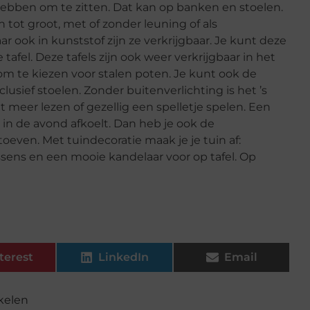
k hebben om te zitten. Dat kan op banken en stoelen.
 tot groot, met of zonder leuning of als
r ook in kunststof zijn ze verkrijgbaar. Je kunt deze
 tafel. Deze tafels zijn ook weer verkrijgbaar in het
om te kiezen voor stalen poten. Je kunt ook de
usief stoelen. Zonder buitenverlichting is het ’s
t meer lezen of gezellig een spelletje spelen. Een
t in de avond afkoelt. Dan heb je ook de
oeven. Met tuindecoratie maak je je tuin af:
ens en een mooie kandelaar voor op tafel. Op
terest
LinkedIn
Email
ikelen