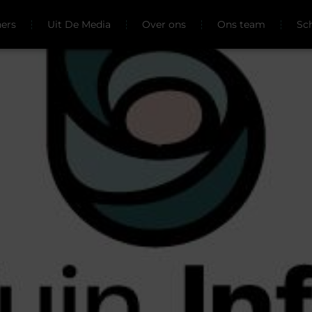
ners
Uit De Media
Over ons
Ons team
Sc