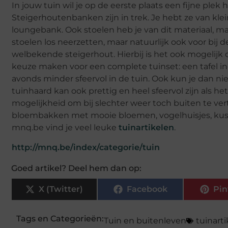
In jouw tuin wil je op de eerste plaats een fijne ple
Steigerhoutenbanken zijn in trek. Je hebt ze van klein
loungebank. Ook stoelen heb je van dit materiaal, maa
stoelen los neerzetten, maar natuurlijk ook voor bij de
welbekende steigerhout. Hierbij is het ook mogelijk 
keuze maken voor een complete tuinset: een tafel incl
avonds minder sfeervol in de tuin. Ook kun je dan nie
tuinhaard kan ook prettig en heel sfeervol zijn als he
mogelijkheid om bij slechter weer toch buiten te vert
bloembakken met mooie bloemen, vogelhuisjes, kuss
mnq.be vind je veel leuke
tuinartikelen
.
http://mnq.be/index/categorie/tuin
Goed artikel? Deel hem dan op:
X (Twitter)
Facebook
Pin
Tags en Categorieën:
Tuin en buitenleven
tuinart