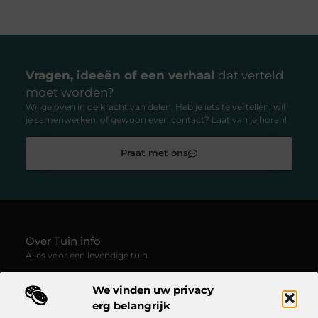
Vragen, ideeën of een verhaal
dat verteld
moet worden?
Wij geloven in de kracht van delen. Heb je iets te vertellen, wil
je samenwerken, of gewoon even contact? Laat van je horen!
Praat met ons
Over Tuin info
Alles voor een levendige tuin.
—
Tuin-info.be
verzamelt blogs en artikelen vol groene
We vinden uw privacy
inspiratie, praktische tips en creatieve ideeën voor
tuinliefhebbers. Ontdek hoe je van elke buitenruimte een plek
erg belangrijk
van rust, kleur en leven maakt.