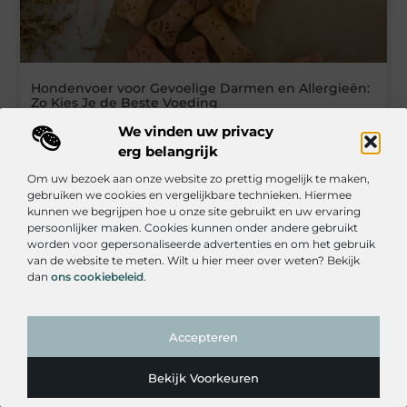
Hondenvoer voor Gevoelige Darmen en Allergieën:
Zo Kies Je de Beste Voeding
We vinden uw privacy
erg belangrijk
Om uw bezoek aan onze website zo prettig mogelijk te maken,
gebruiken we cookies en vergelijkbare technieken. Hiermee
kunnen we begrijpen hoe u onze site gebruikt en uw ervaring
persoonlijker maken. Cookies kunnen onder andere gebruikt
worden voor gepersonaliseerde advertenties en om het gebruik
van de website te meten. Wilt u hier meer over weten? Bekijk
dan
ons cookiebeleid
.
Accepteren
Aquamax Vijverpomp en PondoVac Vijverstofzuiger:
De Sleutel tot een Gezonde Vijver
Bekijk Voorkeuren