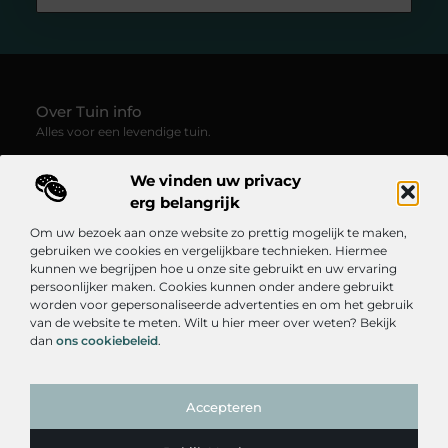
Over Tuin info
Alles voor een levendige tuin.
—
Tuin-info.be
verzamelt blogs en artikelen vol groene
We vinden uw privacy
inspiratie, praktische tips en creatieve ideeën voor
tuinliefhebbers. Ontdek hoe je van elke buitenruimte een plek
erg belangrijk
van rust, kleur en leven maakt.
Om uw bezoek aan onze website zo prettig mogelijk te maken,
gebruiken we cookies en vergelijkbare technieken. Hiermee
Onze informatie
kunnen we begrijpen hoe u onze site gebruikt en uw ervaring
persoonlijker maken. Cookies kunnen onder andere gebruikt
Goedkope Linkbuilding: Hoe Je Betaalbaar Je SEO Kunt Verbeteren
Linkbuilding Geld Verdienen: Hoe Je Online Inkomsten Kunt Genereren
worden voor gepersonaliseerde advertenties en om het gebruik
Bericht categorie
van de website te meten. Wilt u hier meer over weten? Bekijk
dan
ons cookiebeleid
.
Accepteren
TOP